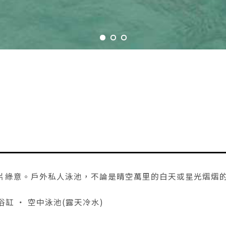
片綠意。戶外私人泳池，不論是晴空萬里的白天或星光熠熠
摩浴缸 ‧ 空中泳池(露天冷水)