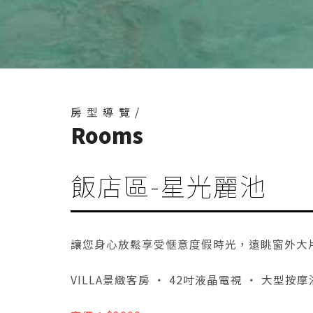
房型導覽/
Rooms
飯店區-星光麗池
讓您身心放鬆享受愜意度假時光，遠眺窗外大
VILLA景緻客房 ‧ 42吋液晶電視 ‧ 大型按