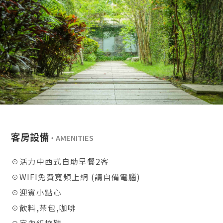
客房設備
☉活力中西式自助早餐2客
☉WIFI免費寬頻上網 (請自備電腦)
☉迎賓小點心
☉飲料,茶包,咖啡