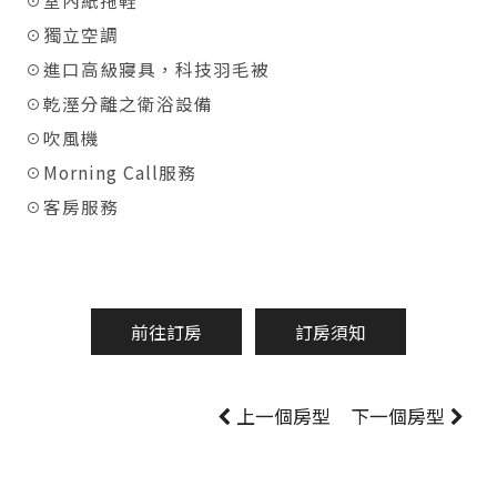
☉室內紙拖鞋
☉獨立空調
☉進口高級寢具，科技羽毛被
☉乾溼分離之衛浴設備
☉吹風機
☉Morning Call服務
☉客房服務
前往訂房
訂房須知
上一個房型
下一個房型