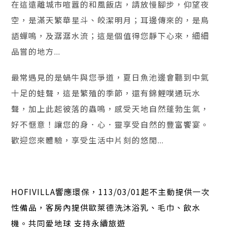
在這遠離城市喧囂的和風飯店，請放慢腳步，仰望夜
空，是滿天繁華星斗、皎潔明月；耳邊傳來的，是鳥
語蟬鳴，及潺潺水流；這是個值得您靜下心來，細細
品嘗的地方...
最常遇見的是蝸牛與您爭道，夏日魚池邊會聽到中氣
十足的蛙聲，這是繁殖的季節，還有錦鯉噗通玩水
聲，加上此起彼落的蟲鳴，感受天地自然蓬勃生氣，
好不愜意！讓您的身．心．靈享受自然的豐富饗宴。
歡迎您來體驗，享受生活中片刻的悠閒...
HOFIVILLA響應環保，113/03/01起不主動提供一次
性備品，客房內提供歐萊德洗沐浴乳、毛巾、飲水
機。共同愛地球 支持永續旅遊