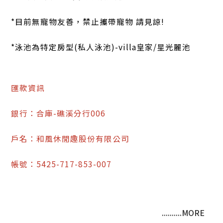
*目前無寵物友善，禁止攜帶寵物 請見諒!
*泳池為特定房型(私人泳池)-villa皇家/星光麗池
匯款資訊
銀行：合庫-礁溪分行006
戶名：和風休閒趣股份有限公司
帳號：5425-717-853-007
..........MORE