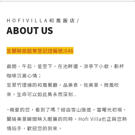
HOFIVILLA和風飯店/
ABOUT US
宜蘭縣旅館業登記證編號:046
晨間、午后、星空下，在池畔邊、涼亭下小歇，斟杯
咖啡沉澱心情；
至翠竹環繞的和風餐廳，品美食、佐美景，微風吹
來，生命可以如此雋永而深刻...
~親愛的您，看到了嗎？經由雪山隧道，當曙光初現，
蘭陽美景瞬間映入眼簾的同時，Hofi Villa也正與您熱
情招手，歡迎您的到來，