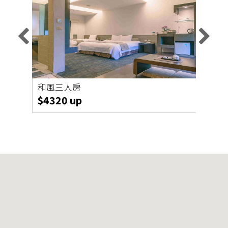
休業公告
2026-08-04
吳宏淼老師
2025-05-09
和風三人房
Vill
$4320 up
$38