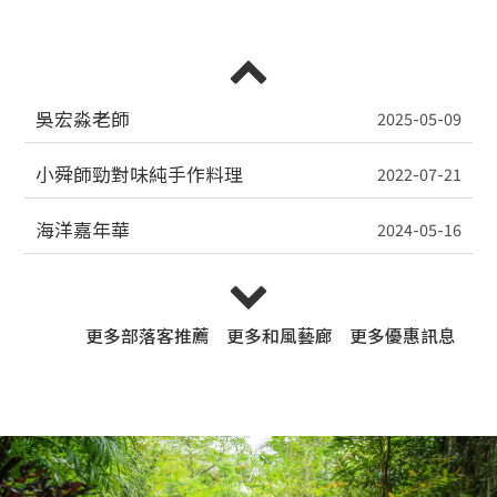
小舜師勁對味純手作料理
2022-07-21
海洋嘉年華
2024-05-16
HOFIVILLA銀級環保旅館
2024-01-17
Auroralive「Vtuber闇音ネル周年紀念線下活動」
更多
部落客推薦
更多
和風藝廊
更多
優惠訊息
2022-12-26
飯店週邊5公里景點
2023-02-22
就屬你最特別
2021-10-06
國旅卡優惠方案
2021-10-06